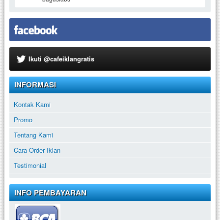
Ikuti @cafeiklangratis
INFORMASI
Kontak Kami
Promo
Tentang Kami
Cara Order Iklan
Testimonial
INFO PEMBAYARAN