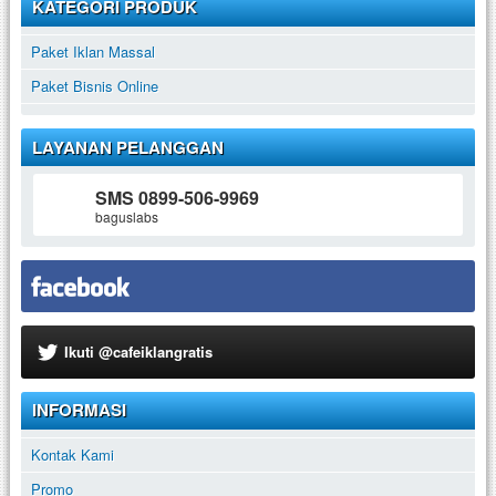
KATEGORI PRODUK
Paket Iklan Massal
Paket Bisnis Online
LAYANAN PELANGGAN
SMS 0899-506-9969
baguslabs
Ikuti @cafeiklangratis
INFORMASI
Kontak Kami
Promo